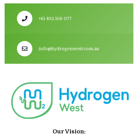
+61 402 106 077
info@hydrogenwest.com.au
Our Vision: