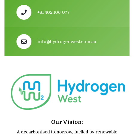
+61 402 106 077
info@hydrogenwest.com.au
Our Vision:
A decarbonised tomorrow, fuelled by renewable