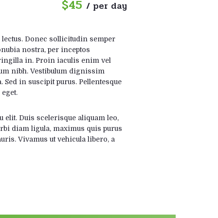
$45
/ per day
e lectus. Donec sollicitudin semper
onubia nostra, per inceptos
ngilla in. Proin iaculis enim vel
ulum nibh. Vestibulum dignissim
a. Sed in suscipit purus. Pellentesque
 eget.
u elit. Duis scelerisque aliquam leo,
Morbi diam ligula, maximus quis purus
ris. Vivamus ut vehicula libero, a