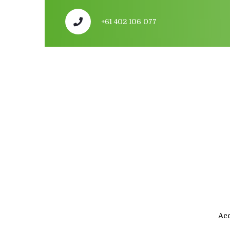
+61 402 106 077
Acc