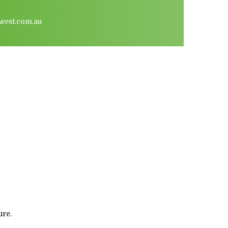
west.com.au
ure.