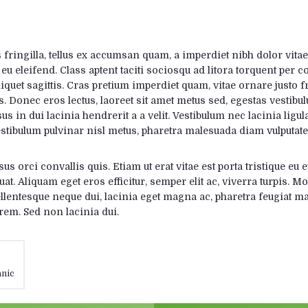
 fringilla, tellus ex accumsan quam, a imperdiet nibh dolor vita
eleifend. Class aptent taciti sociosqu ad litora torquent per c
t sagittis. Cras pretium imperdiet quam, vitae ornare justo fri
. Donec eros lectus, laoreet sit amet metus sed, egestas vestib
us in dui lacinia hendrerit a a velit. Vestibulum nec lacinia ligul
 Vestibulum pulvinar nisl metus, pharetra malesuada diam vulputate
us orci convallis quis. Etiam ut erat vitae est porta tristique eu e
uat. Aliquam eget eros efficitur, semper elit ac, viverra turpis. 
llentesque neque dui, lacinia eget magna ac, pharetra feugiat mau
orem. Sed non lacinia dui.
nic