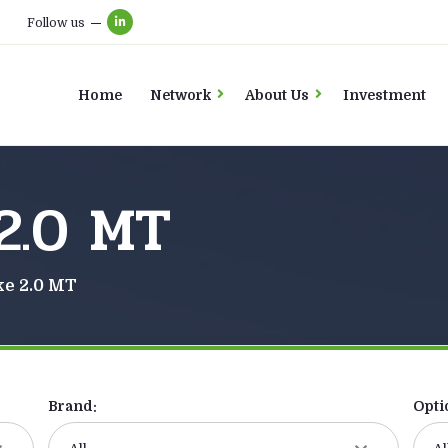
Follow us
Home
Network
About Us
Investment
2.0 MT
ke 2.0 MT
Brand:
Opti