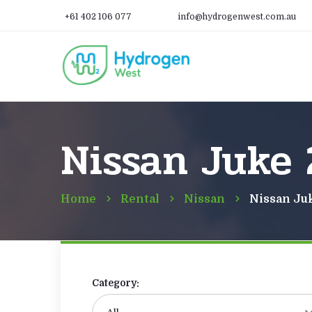
+61 402 106 077
info@hydrogenwest.com.au
Nissan Juke 
Home
Rental
Nissan
Nissan Ju
Category: