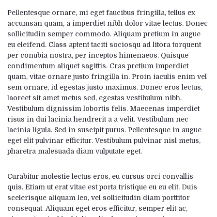
Pellentesque ornare, mi eget faucibus fringilla, tellus ex
accumsan quam, a imperdiet nibh dolor vitae lectus. Donec
sollicitudin semper commodo. Aliquam pretium in augue
eu eleifend. Class aptent taciti sociosqu ad litora torquent
per conubia nostra, per inceptos himenaeos. Quisque
condimentum aliquet sagittis. Cras pretium imperdiet
quam, vitae ornare justo fringilla in. Proin iaculis enim vel
sem ornare, id egestas justo maximus. Donec eros lectus,
laoreet sit amet metus sed, egestas vestibulum nibh.
Vestibulum dignissim lobortis felis. Maecenas imperdiet
risus in dui lacinia hendrerit a a velit. Vestibulum nec
lacinia ligula. Sed in suscipit purus. Pellentesque in augue
eget elit pulvinar efficitur. Vestibulum pulvinar nisl metus,
pharetra malesuada diam vulputate eget.
Curabitur molestie lectus eros, eu cursus orci convallis
quis. Etiam ut erat vitae est porta tristique eu eu elit. Duis
scelerisque aliquam leo, vel sollicitudin diam porttitor
consequat. Aliquam eget eros efficitur, semper elit ac,