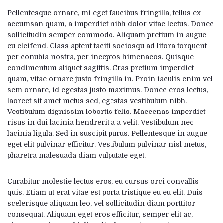
Pellentesque ornare, mi eget faucibus fringilla, tellus ex
accumsan quam, a imperdiet nibh dolor vitae lectus. Donec
sollicitudin semper commodo. Aliquam pretium in augue
eu eleifend. Class aptent taciti sociosqu ad litora torquent
per conubia nostra, per inceptos himenaeos. Quisque
condimentum aliquet sagittis. Cras pretium imperdiet
quam, vitae ornare justo fringilla in. Proin iaculis enim vel
sem ornare, id egestas justo maximus. Donec eros lectus,
laoreet sit amet metus sed, egestas vestibulum nibh.
Vestibulum dignissim lobortis felis. Maecenas imperdiet
risus in dui lacinia hendrerit a a velit. Vestibulum nec
lacinia ligula. Sed in suscipit purus. Pellentesque in augue
eget elit pulvinar efficitur. Vestibulum pulvinar nisl metus,
pharetra malesuada diam vulputate eget.
Curabitur molestie lectus eros, eu cursus orci convallis
quis. Etiam ut erat vitae est porta tristique eu eu elit. Duis
scelerisque aliquam leo, vel sollicitudin diam porttitor
consequat. Aliquam eget eros efficitur, semper elit ac,