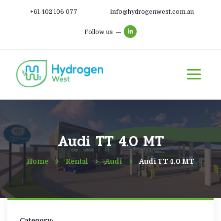
+61 402 106 077
info@hydrogenwest.com.au
Follow us
Audi TT 4.0 MT
Home
Rental
Audi
Audi TT 4.0 MT
Category: